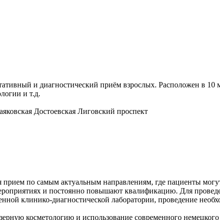
тивный и диагностический приём взрослых. Расположен в 10 ми
огии и т.д.
аяковская
Достоевская
Лиговский проспект
я прием по самым актуальным направлениям, где пациенты могу
роприятиях и постоянно повышают квалификацию. Для проведе
енной клинико-диагностической лаборатории, проведение необх
азерную косметологию и использование современного немецкого 