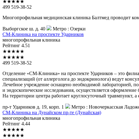
★
★
★
★
★
499 519-38-52
Многопрофильная медицинская клиника Балтмед проводит компл
Выборгское ш. д. 40
Метро :
Озерки
СМ-Клиника
на проспекте Ударников
многопрофильная клиника
Рейтинг
4.51
★
★
★
★
★
★
★
★
★
★
499 519-38-52
Отделение «СМ-Клиника» на проспекте Ударников – это филиа
специализаций (от аллерголога до эндокринолога) ведут консу
Лечебное учреждение оснащено необходимой лабораторией, по
и эндоскопические исследования, осуществляется оформление
На территории центра работает круглосуточный травмпункт, а е
пр-т Ударников д. 19, корп. 1
Метро :
Новочеркасская
Ладож
СМ-Клиника
на Дунайском пр-те (Дунайская)
многопрофильная клиника
Рейтинг
4.44
★
★
★
★
★
★
★
★
★
★