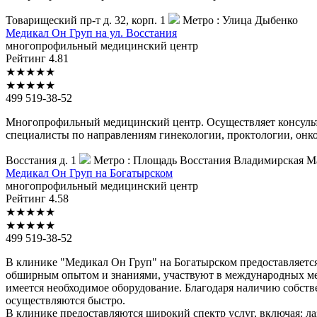
Товарищеский пр-т д. 32, корп. 1
Метро :
Улица Дыбенко
Медикал
Он Груп на ул. Восстания
многопрофильный медицинский центр
Рейтинг
4.81
★
★
★
★
★
★
★
★
★
★
499 519-38-52
Многопрофильный медицинский центр. Осуществляет консульта
специалисты по направлениям гинекологии, проктологии, онкол
Восстания д. 1
Метро :
Площадь Восстания
Владимирская
М
Медикал
Он Груп на Богатырском
многопрофильный медицинский центр
Рейтинг
4.58
★
★
★
★
★
★
★
★
★
★
499 519-38-52
В клинике "Медикал Он Груп" на Богатырском предоставляетс
обширным опытом и знаниями, участвуют в международных ме
имеется необходимое оборудование. Благодаря наличию собств
осуществляются быстро.
В клинике предоставляются широкий спектр услуг, включая: л