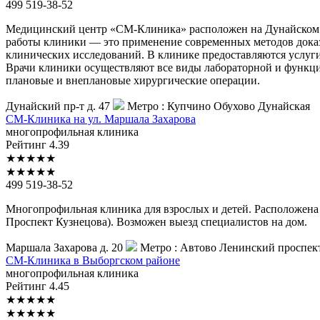
499 519-38-52
Медицинский центр «СМ-Клиника» расположен на Дунайском пр
работы клиники — это применение современных методов доказа
клинических исследований. В клинике предоставляются услуги
Врачи клиники осуществляют все виды лабораторной и функци
плановые и внеплановые хирургические операции.
Дунайский пр-т д. 47
Метро :
Купчино
Обухово
Дунайская
СМ-Клиника
на ул. Маршала Захарова
многопрофильная клиника
Рейтинг
4.39
★
★
★
★
★
★
★
★
★
★
499 519-38-52
Многопрофильная клиника для взрослых и детей. Расположена в
Проспект Кузнецова). Возможен выезд специалистов на дом.
Маршала Захарова д. 20
Метро :
Автово
Ленинский проспек
СМ-Клиника
в Выборгском районе
многопрофильная клиника
Рейтинг
4.45
★
★
★
★
★
★
★
★
★
★