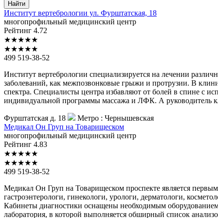
Найти
Институт
вертебрологии ул. Фурштатская, 18
многопрофильный медицинский центр
Рейтинг
4.72
★
★
★
★
★
★
★
★
★
★
499 519-38-52
Институт вертебрологии специализируется на лечении различ
заболеваний, как межпозвонковые грыжи и протрузии. В клин
спектра. Специалисты центра избавляют от болей в спине с и
индивидуальной программы массажа и ЛФК. А руководитель к
Фурштатская д. 18
Метро :
Чернышевская
Медикал
Он Груп на Товарищеском
многопрофильный медицинский центр
Рейтинг
4.83
★
★
★
★
★
★
★
★
★
★
499 519-38-52
Медикал Он Груп на Товарищеском проспекте является первым
гастроэнтерологи, гинекологи, урологи, дерматологи, косметол
Кабинеты диагностики оснащены необходимым оборудованием д
лаборатория, в которой выполняется обширный список анализо