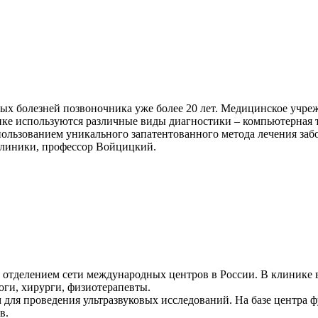
ных болезней позвоночника уже более 20 лет. Медицинское учре
ике используются различные виды диагностики – компьютерная 
спользованием уникального запатентованного метода лечения за
линики, профессор Войцицкий.
 отделением сети международных центров в России. В клинике 
оги, хирурги, физиотерапевты.
ля проведения ультразвуковых исследований. На базе центра 
в.