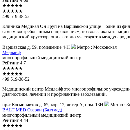
Рейтинг
4.68
★
★
★
★
★
★
★
★
★
★
499 519-38-52
Клиника Медикал Он Груп на Варшавской улице – один из фил
самым востребованным направлениям, позволяя оказать паци
медицинский кругозор, они активно участвуют в международн
Варшавская д. 59, помещение 4-Н
Метро :
Московская
Медлайф
многопрофильный медицинский центр
Рейтинг
4.7
★
★
★
★
★
★
★
★
★
★
499 519-38-52
Медицинский центр Медлайф это многопрофильное учреждение,
диагностике, лечении и профилактике заболеваний.
пр-т Космонавтов д. 65, кор. 12, литер А, пом. 13Н
Метро :
З
BALT
MED Озерки (Балтмед)
многопрофильный медицинский центр
Рейтинг
4.44
★
★
★
★
★