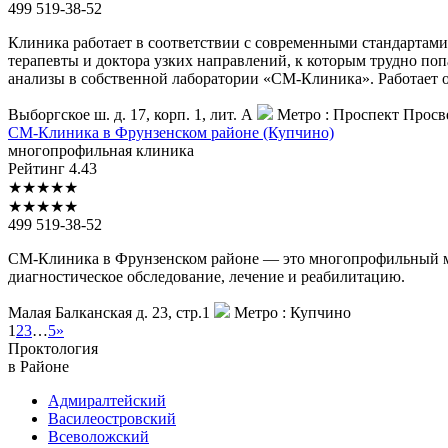
499 519-38-52
Клиника работает в соответствии с современными стандартами
терапевты и доктора узких направлений, к которым трудно по
анализы в собственной лаборатории «СМ-Клиника». Работает 
Выборгское ш. д. 17, корп. 1, лит. А
Метро :
Проспект Просв
СМ-Клиника
в Фрунзенском районе (Купчино)
многопрофильная клиника
Рейтинг
4.43
★
★
★
★
★
★
★
★
★
★
499 519-38-52
СМ-Клиника в Фрунзенском районе — это многопрофильный ме
диагностическое обследование, лечение и реабилитацию.
Малая Балканская д. 23, стр.1
Метро :
Купчино
1
2
3
…
5
»
Проктология
в Районе
Адмиралтейский
Василеостровский
Всеволожский