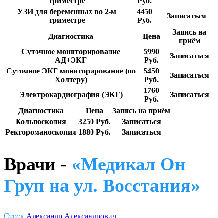
триместре
Руб.
УЗИ для беременных во 2-м
4450
Записаться
триместре
Руб.
Запись на
Диагностика
Цена
приём
Суточное мониторирование
5990
Записаться
АД+ЭКГ
Руб.
Суточное ЭКГ мониторирование (по
5450
Записаться
Холтеру)
Руб.
1760
Электрокардиография (ЭКГ)
Записаться
Руб.
Диагностика
Цена
Запись на приём
Кольпоскопия
3250 Руб.
Записаться
Ректороманоскопия
1880 Руб.
Записаться
Врачи -
«Медикал Он
Груп на ул. Восстания»
Струк
Александр Александрович