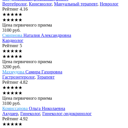
Вертебролог
,
Кинезиолог
,
Мануальный терапевт
,
Невролог
Рейтинг
4.16
★
★
★
★
★
★
★
★
★
★
Цена первичного приема
3100
руб.
Смирнова
Наталия Александровна
Кардиолог
Рейтинг
5
★
★
★
★
★
★
★
★
★
★
Цена первичного приема
3200
руб.
Махмудова
Самира Гахировна
Гастроэнтеролог
,
Терапевт
Рейтинг
4.82
★
★
★
★
★
★
★
★
★
★
Цена первичного приема
3100
руб.
Комиссарова
Ольга Николаевна
Акушер
,
Гинеколог
,
Гинеколог-эндокринолог
Рейтинг
4.92
★
★
★
★
★