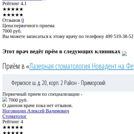
Рейтинг
4.1
★
★
★
★
★
★
★
★
★
★
Отзывов
0
Цена первичного приема
7000
руб.
Вы можете записаться к этому врачу по телефону
499 519-38-52
Этот врач ведёт прём в следующих клиниках
Приём в «
Лазерная стоматология Новадент на Ф
Фермское ш. д. 20, корп. 2
Район - Приморский
Первичный прием по специализации -
7000 руб.
О данном враче пока нет отзывов.
Ноговицин
Алексей Вадимович
Стоматолог
Рейтинг
4
★
★
★
★
★
★
★
★
★
★