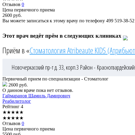
Отзывов
0
Цена первичного приема
2600
руб.
Вы можете записаться к этому врачу по телефону
499 519-38-52
Этот врач ведёт прём в следующих клиниках
Приём в «
Стоматология Atribeaute KIDS (Атрибьют
Новочеркасский пр-т д. 33, корп.3
Район - Красногвардейский
Первичный прием по специализации - Стоматолог
2600 руб.
О данном враче пока нет отзывов.
Гаймаранов
Шамиль Дамирович
Реабилитолог
Рейтинг
4
★
★
★
★
★
★
★
★
★
★
Отзывов
0
Цена первичного приема
5500
руб.