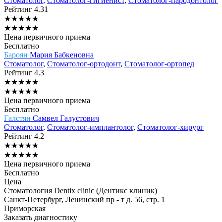
Стоматолог
,
Стоматолог-гигиенист
,
Стоматолог-пародонтолог
Рейтинг
4.31
★
★
★
★
★
★
★
★
★
★
Цена первичного приема
Бесплатно
Бароян
Мария Бабкеновна
Стоматолог
,
Стоматолог-ортодонт
,
Стоматолог-ортопед
Рейтинг
4.3
★
★
★
★
★
★
★
★
★
★
Цена первичного приема
Бесплатно
Галстян
Самвел Галустович
Стоматолог
,
Стоматолог-имплантолог
,
Стоматолог-хирург
Рейтинг
4.2
★
★
★
★
★
★
★
★
★
★
Цена первичного приема
Бесплатно
Цена
Стоматология Dentix clinic (Дентикс клиник)
Санкт-Петербург, Ленинский пр - т д. 56, стр. 1
Приморская
Заказать диагностику