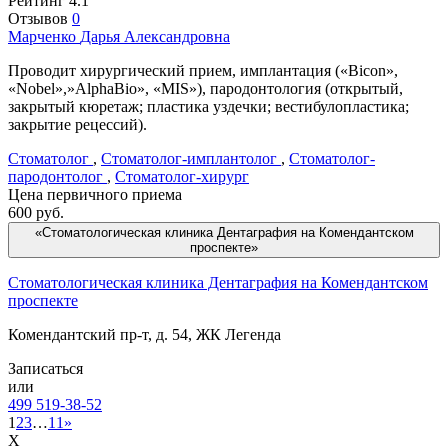
Рейтинг
4.1
Отзывов
0
Марченко
Дарья Александровна
Проводит хирургический прием, имплантация («Bicon»,
«Nobel»,»AlphaBio», «MIS»), пародонтология (открытый,
закрытый кюретаж; пластика уздечки; вестибулопластика;
закрытие рецессий).
Стоматолог
,
Стоматолог-имплантолог
,
Стоматолог-
пародонтолог
,
Стоматолог-хирург
Цена первичного приема
600
руб.
«Стоматологическая клиника Дентаграфия на Комендантском
проспекте»
Стоматологическая клиника Дентаграфия на Комендантском
проспекте
Комендантский пр-т, д. 54, ЖК Легенда
Записаться
или
499 519-38-52
1
2
3
…
11
»
X