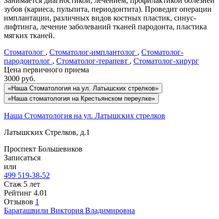
Занимается диагностикой, лечением, профилактикой болезней
зубов (кариеса, пульпита, периодонтита). Проведит операции
имплантации, различных видов костных пластик, синус-
лифтинга, лечение заболеваний тканей пародонта, пластика
мягких тканей.
Стоматолог
,
Стоматолог-имплантолог
,
Стоматолог-
пародонтолог
,
Стоматолог-терапевт
,
Стоматолог-хирург
Цена первичного приема
3000
руб.
«Наша Стоматология на ул. Латышских стрелков»
«Наша стоматология на Крестьянском переулке»
Наша Стоматология на ул. Латышских стрелков
Латышских Стрелков, д.1
Проспект Большевиков
Записаться
или
499 519-38-52
Стаж 5 лет
Рейтинг
4.01
Отзывов
1
Бараташвили
Виктория Владимировна