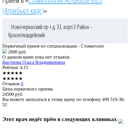
Приём в «
Стоматология Atribeaute KIDS
(Атрибьют кидс)
»
Новочеркасский пр-т д. 33, корп.3
Район -
Красногвардейский
Первичный прием по специализации - Стоматолог
2600 руб.
О данном враче пока нет отзывов.
Быстрова
Ольга Владимировна
Рейтинг
4.15
★
★
★
★
★
★
★
★
★
★
Отзывов
0
Цена первичного приема
24500
руб.
Вы можете записаться к этому врачу по телефону
499 519-38-
52
Этот врач ведёт прём в следующих клиниках