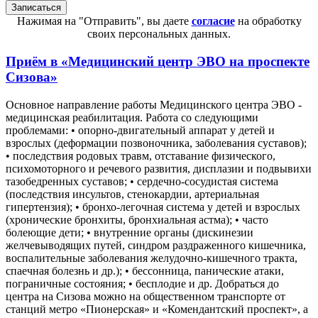
Нажимая на "Отправить", вы даете
согласие
на обработку
своих персональных данных.
Приём в
«Медицинский центр ЭВО на проспекте
Сизова»
Основное направление работы Медицинского центра ЭВО -
медицинская реабилитация. Работа со следующими
проблемами: • опорно-двигательный аппарат у детей и
взрослых (деформации позвоночника, заболевания суставов);
• последствия родовых травм, отставание физического,
психомоторного и речевого развития, дисплазии и подвывихи
тазобедренных суставов; • сердечно-сосудистая система
(последствия инсультов, стенокардии, артериальная
гипертензия); • бронхо-легочная система у детей и взрослых
(хронические бронхиты, бронхиальная астма); • часто
болеющие дети; • внутренние органы (дискинезии
желчевыводящих путей, синдром раздраженного кишечника,
воспалительные заболевания желудочно-кишечного тракта,
спаечная болезнь и др.); • бессонница, панические атаки,
пограничные состояния; • бесплодие и др. Добраться до
центра на Сизова можно на общественном транспорте от
станций метро «Пионерская» и «Комендантский проспект», а