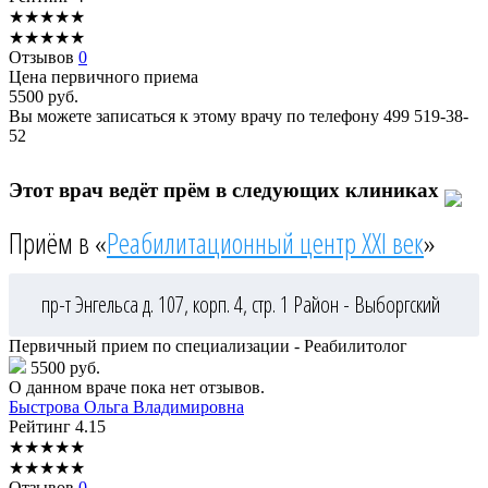
★
★
★
★
★
★
★
★
★
★
Отзывов
0
Цена первичного приема
5500
руб.
Вы можете записаться к этому врачу по телефону
499 519-38-
52
Этот врач ведёт прём в следующих клиниках
Приём в «
Реабилитационный центр XXI век
»
пр-т Энгельса д. 107, корп. 4, стр. 1
Район - Выборгский
Первичный прием по специализации - Реабилитолог
5500 руб.
О данном враче пока нет отзывов.
Быстрова
Ольга Владимировна
Рейтинг
4.15
★
★
★
★
★
★
★
★
★
★
Отзывов
0