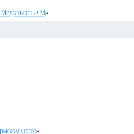
 Медсанчасть СМ
»
ермском шоссе
»