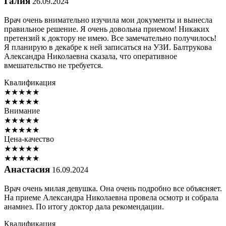
Галия
26.09.2024
Врач очень внимательно изучила мои документы и вынесла
правильное решение. Я очень довольна приемом! Никаких
претензий к доктору не имею. Все замечательно получилось!
Я планирую в декабре к ней записаться на УЗИ. Балтрукова
Александра Николаевна сказала, что оперативное
вмешательство не требуется.
Квалификация
★
★
★
★
★
★
★
★
★
★
Внимание
★
★
★
★
★
★
★
★
★
★
Цена-качество
★
★
★
★
★
★
★
★
★
★
Анастасия
16.09.2024
Врач очень милая девушка. Она очень подробно все объясняет.
На приеме Александра Николаевна провела осмотр и собрала
анамнез. По итогу доктор дала рекомендации.
Квалификация