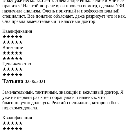
Хожу уже несколько лет к Александре Николаевне и мне всё
нравится! На этой встрече врач провела осмотр, сделала УЗИ,
назначила анализы. Очень приятный и профессиональный
специалист. Всё понятно объясняет, даже разрисует что и как.
Она правда замечательный и классный доктор!
Квалификация
★
★
★
★
★
★
★
★
★
★
Внимание
★
★
★
★
★
★
★
★
★
★
Цена-качество
★
★
★
★
★
★
★
★
★
★
Татьяна
02.06.2021
Замечательный, тактичный, знающий и вежливый доктор. Я
уже не первый раз к ней обращаюсь и надеюсь, что
благополучно долечусь. Редкий специалист, которого бы я
порекомендовала.
Квалификация
★
★
★
★
★
★
★
★
★
★