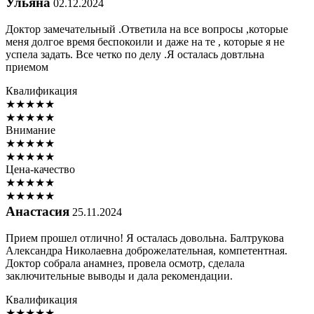
Ульяна
02.12.2024
Доктор замечательный .Ответила на все вопросы ,которые
меня долгое время беспокоили и даже на те , которые я не
успела задать. Все четко по делу .Я осталась довтльна
приемом
Квалификация
★
★
★
★
★
★
★
★
★
★
Внимание
★
★
★
★
★
★
★
★
★
★
Цена-качество
★
★
★
★
★
★
★
★
★
★
Анастасия
25.11.2024
Прием прошел отлично! Я осталась довольна. Балтрукова
Александра Николаевна доброжелательная, компетентная.
Доктор собрала анамнез, провела осмотр, сделала
заключительные выводы и дала рекомендации.
Квалификация
★
★
★
★
★