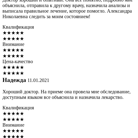
объяснила, отправила к другому врачу, назначила анализы и
выписала правильное лечение, которое помогло. Александра
Николаевна следить за моим состоянием!
Квалификация
★
★
★
★
★
★
★
★
★
★
Внимание
★
★
★
★
★
★
★
★
★
★
Цена-качество
★
★
★
★
★
★
★
★
★
★
Надежда
11.01.2021
Хороший доктор. На приеме она провела мне обследование,
доступным языком все объяснила и назначила лекарство.
Квалификация
★
★
★
★
★
★
★
★
★
★
Внимание
★
★
★
★
★
★
★
★
★
★