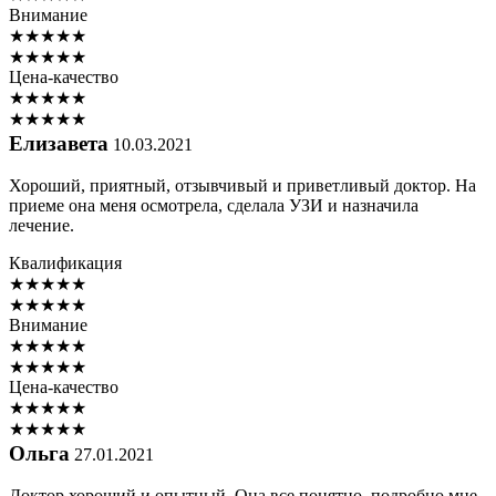
Внимание
★
★
★
★
★
★
★
★
★
★
Цена-качество
★
★
★
★
★
★
★
★
★
★
Елизавета
10.03.2021
Хороший, приятный, отзывчивый и приветливый доктор. На
приеме она меня осмотрела, сделала УЗИ и назначила
лечение.
Квалификация
★
★
★
★
★
★
★
★
★
★
Внимание
★
★
★
★
★
★
★
★
★
★
Цена-качество
★
★
★
★
★
★
★
★
★
★
Ольга
27.01.2021
Доктор хороший и опытный. Она все понятно, подробно мне