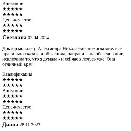
Внимание
★
★
★
★
★
★
★
★
★
★
Цена-качество
★
★
★
★
★
★
★
★
★
★
Светлана
02.04.2024
Доктор молодец! Александра Николаевна помогла мне: всё
правильно сказала и объяснила, направила на обследование,
исключила то, что я думала - и сейчас я лечусь уже. Она
отличный врач.
Квалификация
★
★
★
★
★
★
★
★
★
★
Внимание
★
★
★
★
★
★
★
★
★
★
Цена-качество
★
★
★
★
★
★
★
★
★
★
Диана
28.11.2023