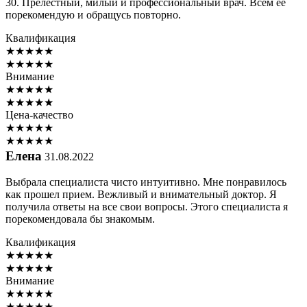
30. Прелестный, милый и профессиональный врач. Всем её
порекомендую и обращусь повторно.
Квалификация
★
★
★
★
★
★
★
★
★
★
Внимание
★
★
★
★
★
★
★
★
★
★
Цена-качество
★
★
★
★
★
★
★
★
★
★
Елена
31.08.2022
Выбрала специалиста чисто интуитивно. Мне понравилось
как прошел прием. Вежливый и внимательный доктор. Я
получила ответы на все свои вопросы. Этого специалиста я
порекомендовала бы знакомым.
Квалификация
★
★
★
★
★
★
★
★
★
★
Внимание
★
★
★
★
★
★
★
★
★
★