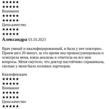
★
★
★
★
★
★
★
★
★
★
Внимание
★
★
★
★
★
★
★
★
★
★
Цена-качество
★
★
★
★
★
★
★
★
★
★
Александра
03.10.2023
Врач умный и квалифицированный, я была у нее повторно.
Прием шел 20 минут, за это время она проконсультировала и
осмотрела меня, взяла анализы и ответила на все мои
вопросы. Меня смутило, что доктор настойчиво спрашивала,
сколько у меня было половых партнеров.
Квалификация
★
★
★
★
★
★
★
★
★
★
Внимание
★
★
★
★
★
★
★
★
★
★
Цена-качество
★
★
★
★
★