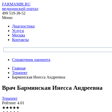
FARMAMIR.RU
медицинский портал
499 519-38-52
Меню
Диагностики
Услуги
Москва
Контакты
Справочник пациента
Главная
Терапевт
Барминская Инесса Андреевна
Врач
Барминская
Инесса Андреевна
Терапевт
Рейтинг
4.01
★
★
★
★
★