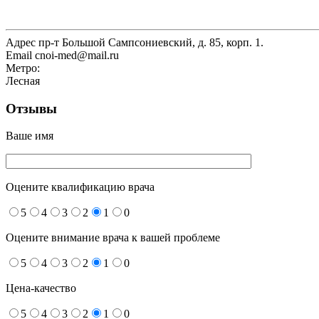
Адрес
пр-т Большой Сампсониевский, д. 85, корп. 1.
Email
cnoi-med@mail.ru
Метро:
Лесная
Отзывы
Ваше имя
Оцените квалификацию врача
5
4
3
2
1
0
Оцените внимание врача к вашей проблеме
5
4
3
2
1
0
Цена-качество
5
4
3
2
1
0