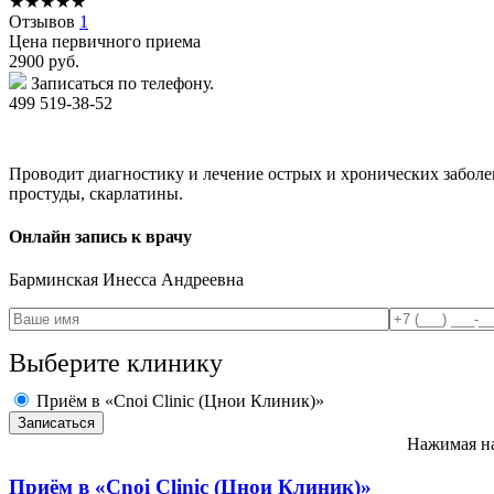
★
★
★
★
★
Отзывов
1
Цена первичного приема
2900
руб.
Записаться по телефону.
499 519-38-52
Проводит диагностику и лечение острых и хронических заболев
простуды, скарлатины.
Онлайн запись к врачу
Барминская
Инесса Андреевна
Выберите клинику
Приём в «Cnoi Clinic (Цнои Клиник)»
Нажимая на
Приём в
«Cnoi Clinic (Цнои Клиник)»