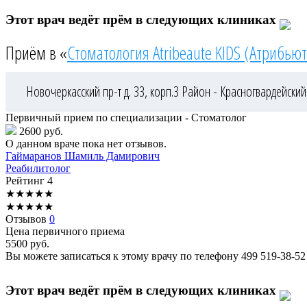
Этот врач ведёт прём в следующих клиниках
Приём в «
Стоматология Atribeaute KIDS (Атрибьют
Новочеркасский пр-т д. 33, корп.3
Район - Красногвардейский
Первичный прием по специализации - Стоматолог
2600 руб.
О данном враче пока нет отзывов.
Гаймаранов
Шамиль Дамирович
Реабилитолог
Рейтинг
4
★
★
★
★
★
★
★
★
★
★
Отзывов
0
Цена первичного приема
5500
руб.
Вы можете записаться к этому врачу по телефону
499 519-38-52
Этот врач ведёт прём в следующих клиниках