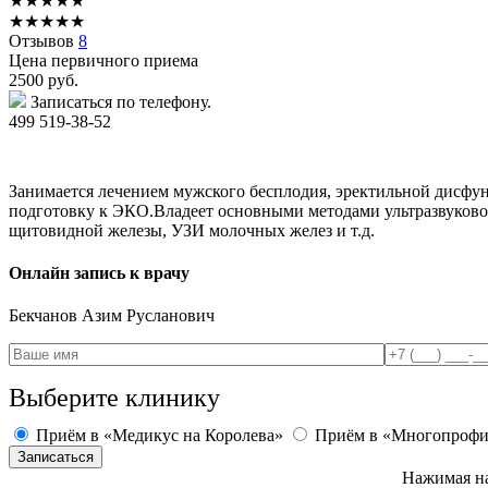
★
★
★
★
★
★
★
★
★
★
Отзывов
8
Цена первичного приема
2500
руб.
Записаться по телефону.
499 519-38-52
Занимается лечением мужского бесплодия, эректильной дисф
подготовку к ЭКО.Владеет основными методами ультразвуково
щитовидной железы, УЗИ молочных желез и т.д.
Онлайн запись к врачу
Бекчанов
Азим Русланович
Выберите клинику
Приём в «Медикус на Королева»
Приём в «Многопрофи
Нажимая на