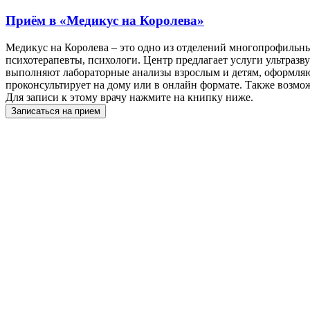
Приём в
«Медикус на Королева»
Медикус на Королева – это одно из отделений многопрофильны
психотерапевты, психологи. Центр предлагает услуги ультраз
выполняют лабораторные анализы взрослым и детям, оформляю
проконсультирует на дому или в онлайн формате. Также возмо
Для записи к этому врачу нажмите на книпку ниже.
Записаться на прием