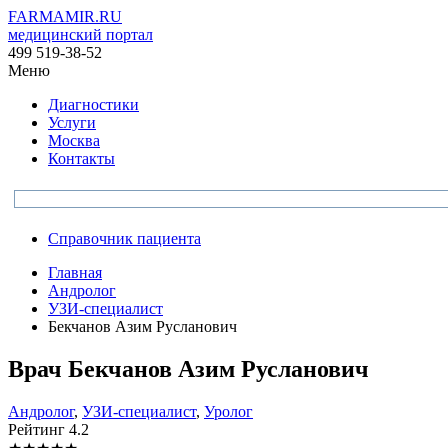
FARMAMIR.RU
медицинский портал
499 519-38-52
Меню
Диагностики
Услуги
Москва
Контакты
Справочник пациента
Главная
Андролог
УЗИ-специалист
Бекчанов Азим Русланович
Врач
Бекчанов
Азим Русланович
Андролог
,
УЗИ-специалист
,
Уролог
Рейтинг
4.2