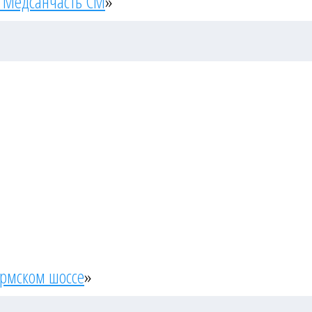
 Медсанчасть СМ
»
ермском шоссе
»