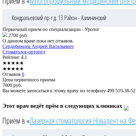
Приём в «
Многопрофильный медицинский центр
Кондратьевский пр-т д. 13
Район - Калининский
Первичный прием по специализации - Уролог
2700 руб.
О данном враче пока нет отзывов.
Сердобинцев
Андрей Васильевич
Стоматолог-ортопед
Рейтинг
4.1
★
★
★
★
★
★
★
★
★
★
Отзывов
0
Цена первичного приема
7000
руб.
Вы можете записаться к этому врачу по телефону
499 519-38-52
Этот врач ведёт прём в следующих клиниках
Приём в «
Лазерная стоматология Новадент на Ф