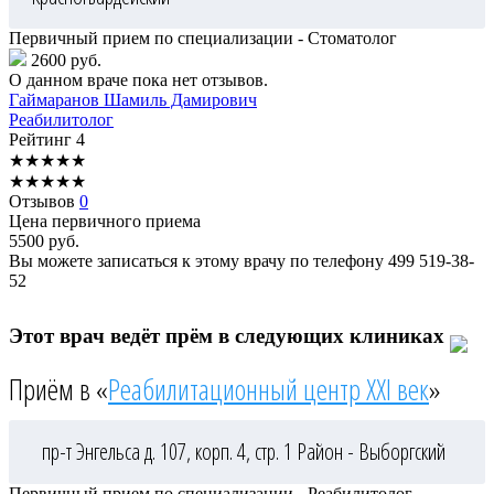
Первичный прием по специализации - Стоматолог
2600 руб.
О данном враче пока нет отзывов.
Гаймаранов
Шамиль Дамирович
Реабилитолог
Рейтинг
4
★
★
★
★
★
★
★
★
★
★
Отзывов
0
Цена первичного приема
5500
руб.
Вы можете записаться к этому врачу по телефону
499 519-38-
52
Этот врач ведёт прём в следующих клиниках
Приём в «
Реабилитационный центр XXI век
»
пр-т Энгельса д. 107, корп. 4, стр. 1
Район - Выборгский
Первичный прием по специализации - Реабилитолог