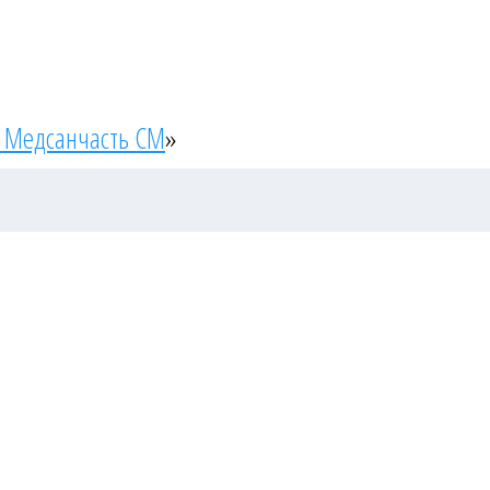
 Медсанчасть СМ
»