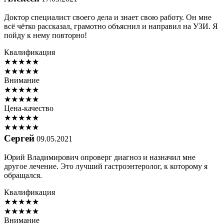
Доктор специалист своего дела и знает свою работу. Он мне
всё чётко рассказал, грамотно объяснил и направил на УЗИ. Я
пойду к нему повторно!
Квалификация
★
★
★
★
★
★
★
★
★
★
Внимание
★
★
★
★
★
★
★
★
★
★
Цена-качество
★
★
★
★
★
★
★
★
★
★
Сергей
09.05.2021
Юрий Владимирович опроверг диагноз и назначил мне
другое лечение. Это лучший гастроэнтеролог, к которому я
обращался.
Квалификация
★
★
★
★
★
★
★
★
★
★
Внимание