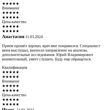
★
★
★
★
★
Внимание
★
★
★
★
★
★
★
★
★
★
Цена-качество
★
★
★
★
★
★
★
★
★
★
Анастасия
11.03.2024
Прием прошёл хорошо, врач мне понравился. Специалист
меня выслушал, выписал направление на анализы,
дополнительные исследования. Юрий Владимирович
внимательный, умеет слушать. Буду еще обращаться.
Квалификация
★
★
★
★
★
★
★
★
★
★
Внимание
★
★
★
★
★
★
★
★
★
★
Цена-качество
★
★
★
★
★
★
★
★
★
★
Игорь
24.01.2024