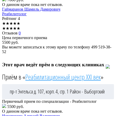
О данном враче пока нет отзывов.
Гаймаранов
Шамиль Дамирович
Реабилитолог
Рейтинг
4
★
★
★
★
★
★
★
★
★
★
Отзывов
0
Цена первичного приема
5500
руб.
Вы можете записаться к этому врачу по телефону
499 519-38-
52
Этот врач ведёт прём в следующих клиниках
Приём в «
Реабилитационный центр XXI век
»
пр-т Энгельса д. 107, корп. 4, стр. 1
Район - Выборгский
Первичный прием по специализации - Реабилитолог
5500 руб.
О данном враче пока нет отзывов.
Ноговицин
Алексей Вадимович