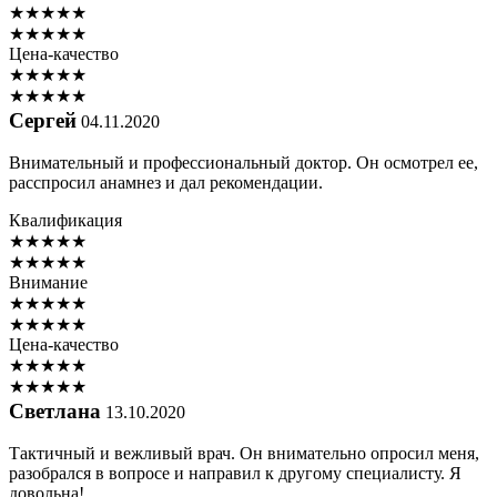
★
★
★
★
★
★
★
★
★
★
Цена-качество
★
★
★
★
★
★
★
★
★
★
Сергей
04.11.2020
Внимательный и профессиональный доктор. Он осмотрел ее,
расспросил анамнез и дал рекомендации.
Квалификация
★
★
★
★
★
★
★
★
★
★
Внимание
★
★
★
★
★
★
★
★
★
★
Цена-качество
★
★
★
★
★
★
★
★
★
★
Светлана
13.10.2020
Тактичный и вежливый врач. Он внимательно опросил меня,
разобрался в вопросе и направил к другому специалисту. Я
довольна!