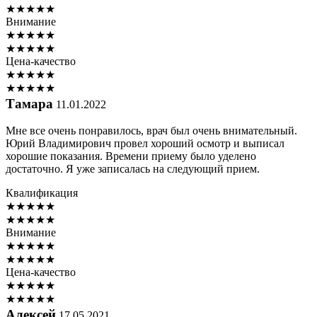
★
★
★
★
★
Внимание
★
★
★
★
★
★
★
★
★
★
Цена-качество
★
★
★
★
★
★
★
★
★
★
Тамара
11.01.2022
Мне все очень понравилось, врач был очень внимательный.
Юрий Владимирович провел хороший осмотр и выписал
хорошие показания. Времени приему было уделено
достаточно. Я уже записалась на следующий прием.
Квалификация
★
★
★
★
★
★
★
★
★
★
Внимание
★
★
★
★
★
★
★
★
★
★
Цена-качество
★
★
★
★
★
★
★
★
★
★
Алексей
17.05.2021