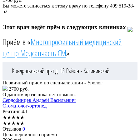
2700
руб.
Вы можете записаться к этому врачу по телефону
499 519-38-
52
Этот врач ведёт прём в следующих клиниках
Приём в «
Многопрофильный медицинский
центр Медсанчасть СМ
»
Кондратьевский пр-т д. 13
Район - Калининский
Первичный прием по специализации - Уролог
2700 руб.
О данном враче пока нет отзывов.
Сердобинцев
Андрей Васильевич
Стоматолог-ортопед
Рейтинг
4.1
★
★
★
★
★
★
★
★
★
★
Отзывов
0
Цена первичного приема