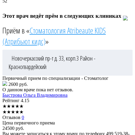
52
Этот врач ведёт прём в следующих клиниках
Приём в «
Стоматология Atribeaute KIDS
(Атрибьют кидс)
»
Новочеркасский пр-т д. 33, корп.3
Район -
Красногвардейский
Первичный прием по специализации - Стоматолог
2600 руб.
О данном враче пока нет отзывов.
Быстрова
Ольга Владимировна
Рейтинг
4.15
★
★
★
★
★
★
★
★
★
★
Отзывов
0
Цена первичного приема
24500
руб.
Вы можете записаться к этому врачу по телефону
499 519-38-