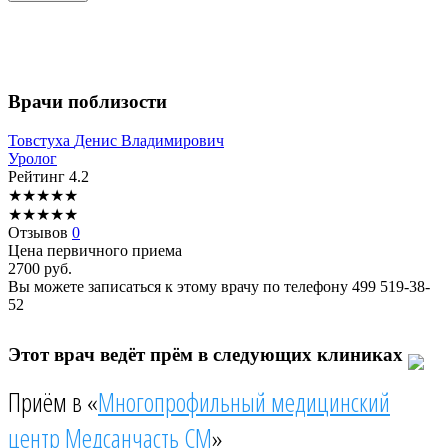
Врачи поблизости
Товстуха
Денис Владимирович
Уролог
Рейтинг
4.2
★
★
★
★
★
★
★
★
★
★
Отзывов
0
Цена первичного приема
2700
руб.
Вы можете записаться к этому врачу по телефону
499 519-38-
52
Этот врач ведёт прём в следующих клиниках
Приём в «
Многопрофильный медицинский
центр Медсанчасть СМ
»