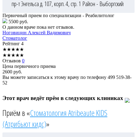
пр-т Энгельса д. 107, корп. 4, стр. 1
Район - Выборгский
Первичный прием по специализации - Реабилитолог
5500 руб.
О данном враче пока нет отзывов.
Ноговицин
Алексей Вадимович
Стоматолог
Рейтинг
4
★
★
★
★
★
★
★
★
★
★
Отзывов
0
Цена первичного приема
2600
руб.
Вы можете записаться к этому врачу по телефону
499 519-38-
52
Этот врач ведёт прём в следующих клиниках
Приём в «
Стоматология Atribeaute KIDS
(Атрибьют кидс)
»