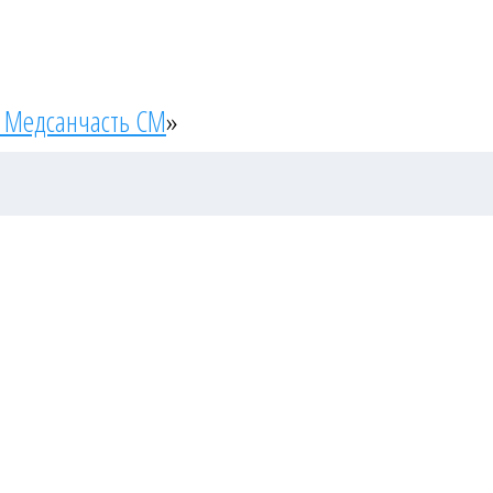
 Медсанчасть СМ
»