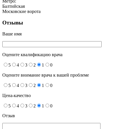
Метро:
Балтийская
Московские ворота
Отзывы
Ваше имя
Оцените квалификацию врача
5
4
3
2
1
0
Оцените внимание врача к вашей проблеме
5
4
3
2
1
0
Цена-качество
5
4
3
2
1
0
Отзыв