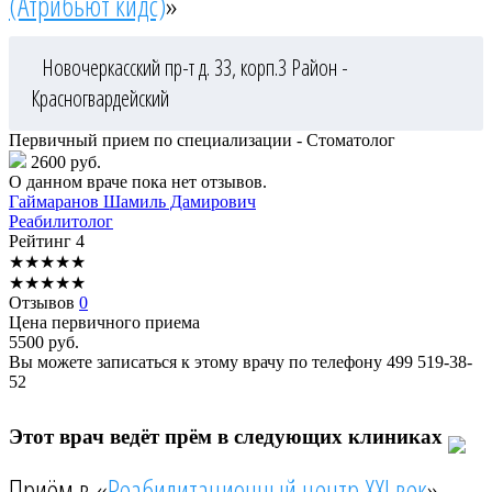
(Атрибьют кидс)
»
Новочеркасский пр-т д. 33, корп.3
Район -
Красногвардейский
Первичный прием по специализации - Стоматолог
2600 руб.
О данном враче пока нет отзывов.
Гаймаранов
Шамиль Дамирович
Реабилитолог
Рейтинг
4
★
★
★
★
★
★
★
★
★
★
Отзывов
0
Цена первичного приема
5500
руб.
Вы можете записаться к этому врачу по телефону
499 519-38-
52
Этот врач ведёт прём в следующих клиниках
Приём в «
Реабилитационный центр XXI век
»