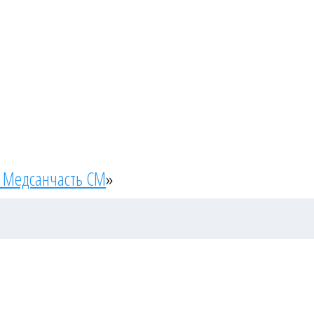
 Медсанчасть СМ
»