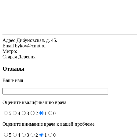
Адрес
Дибуновская, д. 45.
Email
bykov@cmrt.ru
Метро:
Старая Деревня
Отзывы
Ваше имя
Оцените квалификацию врача
5
4
3
2
1
0
Оцените внимание врача к вашей проблеме
5
4
3
2
1
0