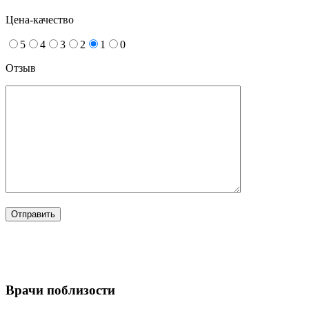
Цена-качество
5
4
3
2
1
0
Отзыв
Врачи поблизости