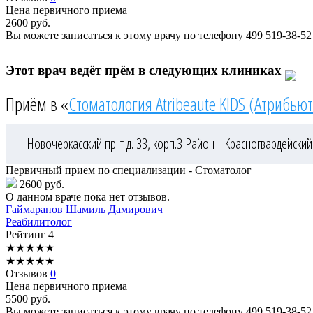
Цена первичного приема
2600
руб.
Вы можете записаться к этому врачу по телефону
499 519-38-52
Этот врач ведёт прём в следующих клиниках
Приём в «
Стоматология Atribeaute KIDS (Атрибьют
Новочеркасский пр-т д. 33, корп.3
Район - Красногвардейский
Первичный прием по специализации - Стоматолог
2600 руб.
О данном враче пока нет отзывов.
Гаймаранов
Шамиль Дамирович
Реабилитолог
Рейтинг
4
★
★
★
★
★
★
★
★
★
★
Отзывов
0
Цена первичного приема
5500
руб.
Вы можете записаться к этому врачу по телефону
499 519-38-52