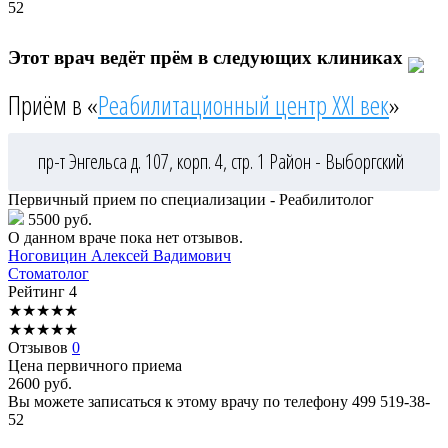
52
Этот врач ведёт прём в следующих клиниках
Приём в «
Реабилитационный центр XXI век
»
пр-т Энгельса д. 107, корп. 4, стр. 1
Район - Выборгский
Первичный прием по специализации - Реабилитолог
5500 руб.
О данном враче пока нет отзывов.
Ноговицин
Алексей Вадимович
Стоматолог
Рейтинг
4
★
★
★
★
★
★
★
★
★
★
Отзывов
0
Цена первичного приема
2600
руб.
Вы можете записаться к этому врачу по телефону
499 519-38-
52