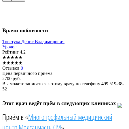
Врачи поблизости
Товстуха
Денис Владимирович
Уролог
Рейтинг
4.2
★
★
★
★
★
★
★
★
★
★
Отзывов
0
Цена первичного приема
2700
руб.
Вы можете записаться к этому врачу по телефону
499 519-38-
52
Этот врач ведёт прём в следующих клиниках
Приём в «
Многопрофильный медицинский
центр Медсанчасть СМ
»