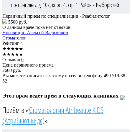
пр-т Энгельса д. 107, корп. 4, стр. 1
Район - Выборгский
Первичный прием по специализации - Реабилитолог
5500 руб.
О данном враче пока нет отзывов.
Ноговицин
Алексей Вадимович
Стоматолог
Рейтинг
4
★
★
★
★
★
★
★
★
★
★
Отзывов
0
Цена первичного приема
2600
руб.
Вы можете записаться к этому врачу по телефону
499 519-38-
52
Этот врач ведёт прём в следующих клиниках
Приём в «
Стоматология Atribeaute KIDS
(Атрибьют кидс)
»