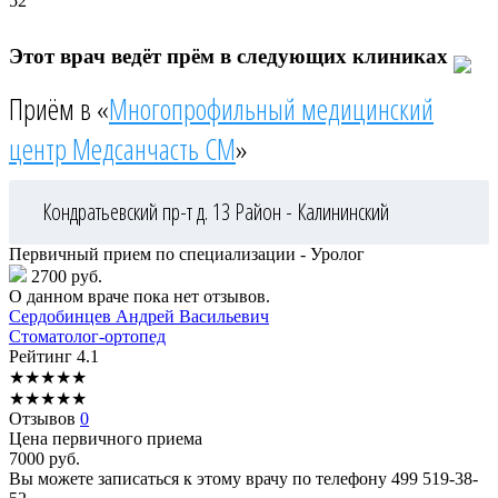
52
Этот врач ведёт прём в следующих клиниках
Приём в «
Многопрофильный медицинский
центр Медсанчасть СМ
»
Кондратьевский пр-т д. 13
Район - Калининский
Первичный прием по специализации - Уролог
2700 руб.
О данном враче пока нет отзывов.
Сердобинцев
Андрей Васильевич
Стоматолог-ортопед
Рейтинг
4.1
★
★
★
★
★
★
★
★
★
★
Отзывов
0
Цена первичного приема
7000
руб.
Вы можете записаться к этому врачу по телефону
499 519-38-