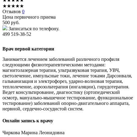
★
★
★
★
★
★
★
★
★
★
Отзывов
0
Цена первичного приема
500
руб.
Записаться по телефону.
499 519-38-52
Врач первой категории
Занимается лечением заболеваний различного профиля
следующими физиотерапевтическими методами:
магнитолазерная терапия, ультразвуковая терапия, УВЧ,
светолечение, импульсные токи, лечение токами Дарсонваля,
гальванизация и электрофорез, ударно-волновая терапия,
теплолечение, аэрозольтерапия (ингаляции), гирудотерапия.
Ведет консультирование, диагностику (ортопедический
осмотр, мануально-мышечное тестирование, функциональное
тестирование) заболеваний опорно-двигательного аппарата,
нервной, сердечно-сосудистой систем.
Онлайн запись к врачу
Чиркова
Марина Леонидовна