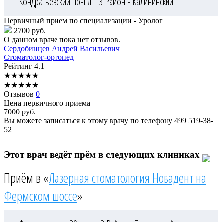
Кондратьевский пр-т д. 13
Район - Калининский
Первичный прием по специализации - Уролог
2700 руб.
О данном враче пока нет отзывов.
Сердобинцев
Андрей Васильевич
Стоматолог-ортопед
Рейтинг
4.1
★
★
★
★
★
★
★
★
★
★
Отзывов
0
Цена первичного приема
7000
руб.
Вы можете записаться к этому врачу по телефону
499 519-38-
52
Этот врач ведёт прём в следующих клиниках
Приём в «
Лазерная стоматология Новадент на
Фермском шоссе
»