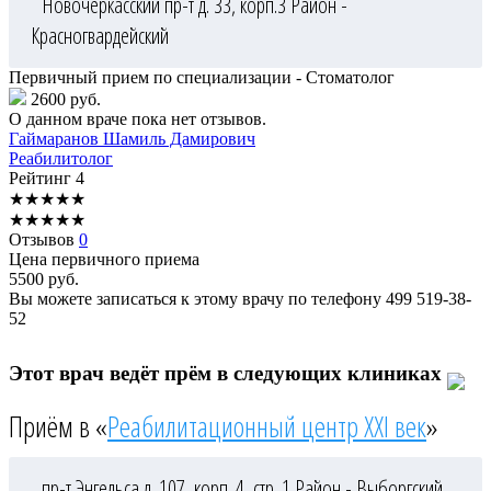
Новочеркасский пр-т д. 33, корп.3
Район -
Красногвардейский
Первичный прием по специализации - Стоматолог
2600 руб.
О данном враче пока нет отзывов.
Гаймаранов
Шамиль Дамирович
Реабилитолог
Рейтинг
4
★
★
★
★
★
★
★
★
★
★
Отзывов
0
Цена первичного приема
5500
руб.
Вы можете записаться к этому врачу по телефону
499 519-38-
52
Этот врач ведёт прём в следующих клиниках
Приём в «
Реабилитационный центр XXI век
»
пр-т Энгельса д. 107, корп. 4, стр. 1
Район - Выборгский