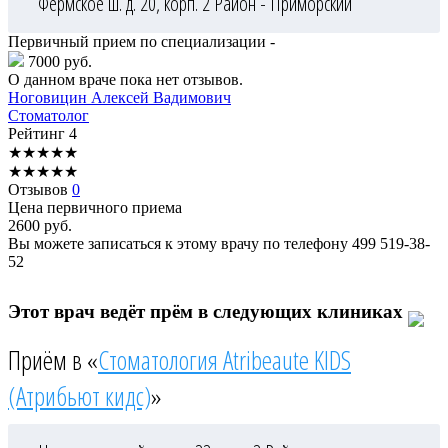
Фермское ш. д. 20, корп. 2
Район - Приморский
Первичный прием по специализации -
7000 руб.
О данном враче пока нет отзывов.
Ноговицин
Алексей Вадимович
Стоматолог
Рейтинг
4
★
★
★
★
★
★
★
★
★
★
Отзывов
0
Цена первичного приема
2600
руб.
Вы можете записаться к этому врачу по телефону
499 519-38-
52
Этот врач ведёт прём в следующих клиниках
Приём в «
Стоматология Atribeaute KIDS
(Атрибьют кидс)
»