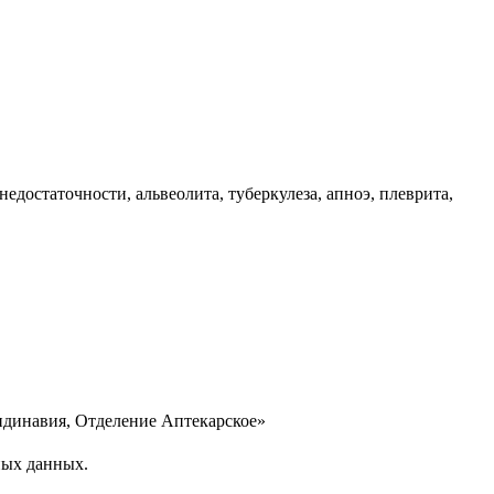
достаточности, альвеолита, туберкулеза, апноэ, плеврита,
динавия, Отделение Аптекарское»
ных данных.