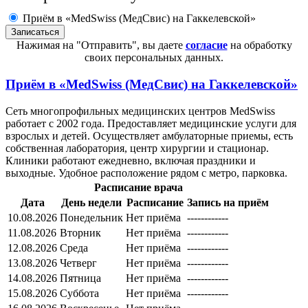
Приём в «MedSwiss (МедСвис) на Гаккелевской»
Нажимая на "Отправить", вы даете
согласие
на обработку
своих персональных данных.
Приём в
«MedSwiss (МедСвис) на Гаккелевской»
Сеть многопрофильных медицинских центров MedSwiss
работает с 2002 года. Предоставляет медицинские услуги для
взрослых и детей. Осуществляет амбулаторные приемы, есть
собственная лаборатория, центр хирургии и стационар.
Клиники работают ежедневно, включая праздники и
выходные. Удобное расположение рядом с метро, парковка.
Расписание врача
Дата
День недели
Расписание
Запись на приём
10.08.2026
Понедельник
Нет приёма
------------
11.08.2026
Вторник
Нет приёма
------------
12.08.2026
Среда
Нет приёма
------------
13.08.2026
Четверг
Нет приёма
------------
14.08.2026
Пятница
Нет приёма
------------
15.08.2026
Суббота
Нет приёма
------------