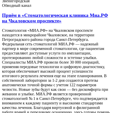
Звенигородская
Обводный канал
Приём в
«Стоматологическая клиника Миа.РФ
на Чкаловском проспекте»
Стоматология «МИА.РФ» на Чкаловском проспекте
находится в микрорайоне Чкаловское, на территории
Петроградского района города Санкт-Петербурга.
Федеральная сеть стоматологий МИА.РФ — надежный
партнер в мире современной стоматологии, где пациентам
предоставляют доступные услуги по имплантации,
протезированию любой сложности и эстетике улыбки.
Специалисты МИА.РФ провели более 30 000 операций,
применяя передовые технологии и цифровую диагностику,
которая обеспечивает высокий процент успешности
итогового результата лечения еще на этапе планирования. В
собственной лаборатории за 1-2 дня создаются протезы
анатомически точной формы с учетом 122 параметров
челюсти. Новые зубы будут как свои — без дискомфорта при
жевании и улыбке. МИА.РФ является проверенной
стоматологией № 1 в Санкт-Петербурге, что подтверждается
вниманием к каждому пациенту и высокими стандартами
качества лечения. Благодаря виртуозной и филигранной
работе врачей и передовому оснащению, здесь готовы помочь