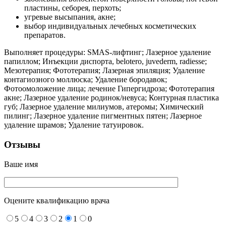
пластины, себорея, перхоть;
угревые высыпания, акне;
выбор индивидуальных лечебных косметических
препаратов.
Выполняет процедуры: SMAS-лифтинг; Лазерное удаление
папиллом; Инъекции диспорта, belotero, juvederm, radiesse;
Мезотерапия; Фототерапия; Лазерная эпиляция; Удаление
контагиозного моллюска; Удаление бородавок;
Фотоомоложение лица; лечение Гипергидроза; Фототерапия
акне; Лазерное удаление родинок/невуса; Контурная пластика
губ; Лазерное удаление милиумов, атеромы; Химический
пилинг; Лазерное удаление пигментных пятен; Лазерное
удаление шрамов; Удаление татуировок.
Отзывы
Ваше имя
Оцените квалификацию врача
5
4
3
2
1
0