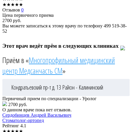
★
★
★
★
★
Отзывов
0
Цена первичного приема
2700
руб.
Вы можете записаться к этому врачу по телефону
499 519-38-
52
Этот врач ведёт прём в следующих клиниках
Приём в «
Многопрофильный медицинский
центр Медсанчасть СМ
»
Кондратьевский пр-т д. 13
Район - Калининский
Первичный прием по специализации - Уролог
2700 руб.
О данном враче пока нет отзывов.
Сердобинцев
Андрей Васильевич
Стоматолог-ортопед
Рейтинг
4.1
★
★
★
★
★