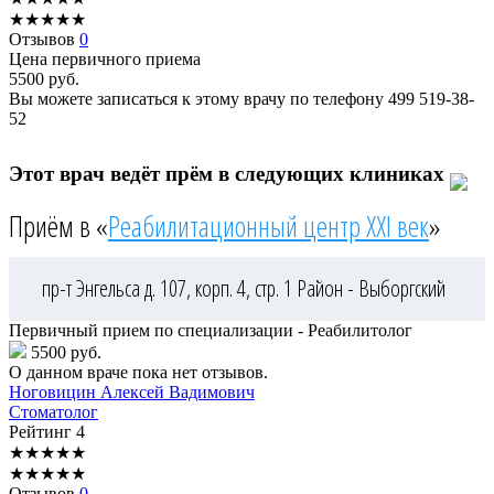
★
★
★
★
★
Отзывов
0
Цена первичного приема
5500
руб.
Вы можете записаться к этому врачу по телефону
499 519-38-
52
Этот врач ведёт прём в следующих клиниках
Приём в «
Реабилитационный центр XXI век
»
пр-т Энгельса д. 107, корп. 4, стр. 1
Район - Выборгский
Первичный прием по специализации - Реабилитолог
5500 руб.
О данном враче пока нет отзывов.
Ноговицин
Алексей Вадимович
Стоматолог
Рейтинг
4
★
★
★
★
★
★
★
★
★
★
Отзывов
0