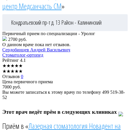
центр Медсанчасть СМ
»
Кондратьевский пр-т д. 13
Район - Калининский
Первичный прием по специализации - Уролог
2700 руб.
О данном враче пока нет отзывов.
Сердобинцев
Андрей Васильевич
Стоматолог-ортопед
Рейтинг
4.1
★
★
★
★
★
★
★
★
★
★
Отзывов
0
Цена первичного приема
7000
руб.
Вы можете записаться к этому врачу по телефону
499 519-38-
52
Этот врач ведёт прём в следующих клиниках
Приём в «
Лазерная стоматология Новадент на