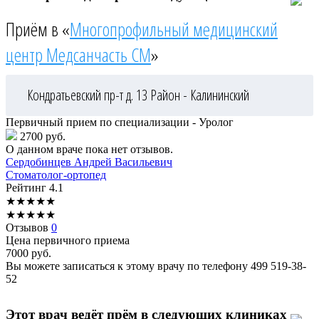
Приём в «
Многопрофильный медицинский
центр Медсанчасть СМ
»
Кондратьевский пр-т д. 13
Район - Калининский
Первичный прием по специализации - Уролог
2700 руб.
О данном враче пока нет отзывов.
Сердобинцев
Андрей Васильевич
Стоматолог-ортопед
Рейтинг
4.1
★
★
★
★
★
★
★
★
★
★
Отзывов
0
Цена первичного приема
7000
руб.
Вы можете записаться к этому врачу по телефону
499 519-38-
52
Этот врач ведёт прём в следующих клиниках