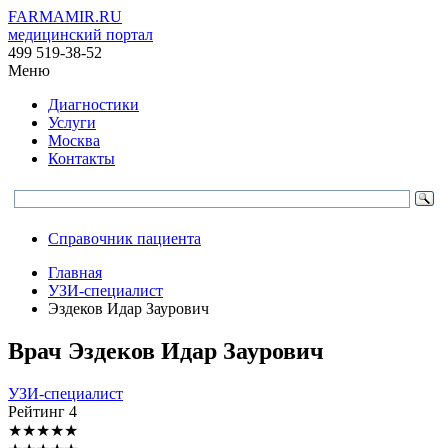
FARMAMIR.RU
медицинский портал
499 519-38-52
Меню
Диагностики
Услуги
Москва
Контакты
Справочник пациента
Главная
УЗИ-специалист
Эздеков Идар Заурович
Врач
Эздеков
Идар Заурович
УЗИ-специалист
Рейтинг
4
★
★
★
★
★