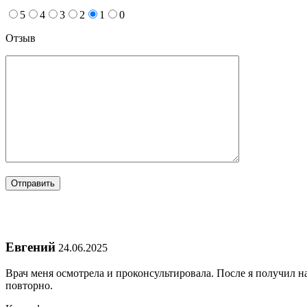
5
4
3
2
1
0
Отзыв
Евгений
24.06.2025
Врач меня осмотрела и проконсультировала. После я получил 
повторно.