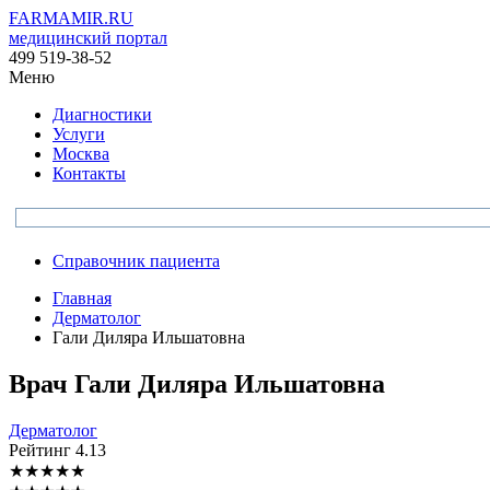
FARMAMIR.RU
медицинский портал
499 519-38-52
Меню
Диагностики
Услуги
Москва
Контакты
Справочник пациента
Главная
Дерматолог
Гали Диляра Ильшатовна
Врач
Гали
Диляра Ильшатовна
Дерматолог
Рейтинг
4.13
★
★
★
★
★