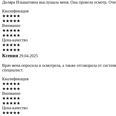
Диляра Ильшатовна выслушала меня. Она провела осмотр. Очен
Квалификация
★
★
★
★
★
★
★
★
★
★
Внимание
★
★
★
★
★
★
★
★
★
★
Цена-качество
★
★
★
★
★
★
★
★
★
★
Ксения
29.04.2025
Врач меня опросила и осмотрела, а также отговорила от систе
специалист.
Квалификация
★
★
★
★
★
★
★
★
★
★
Внимание
★
★
★
★
★
★
★
★
★
★
Цена-качество
★
★
★
★
★