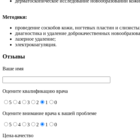
дерматоскопическое исследование новообразований кожи
Методики:
проведение соскобов кожи, ногтевых пластин и слизисты
диагностика и удаление доброкачественных новообразов
лазерное удаление;
электрокоагуляция.
Отзывы
Ваше имя
Оцените квалификацию врача
5
4
3
2
1
0
Оцените внимание врача к вашей проблеме
5
4
3
2
1
0
Цена-качество