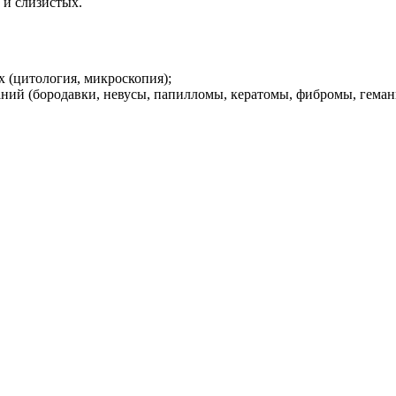
 и слизистых.
х (цитология, микроскопия);
аний (бородавки, невусы, папилломы, кератомы, фибромы, гема