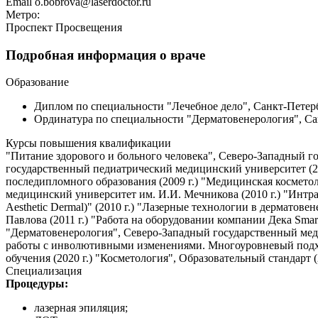
Email
o.bobrova@laserdoctor.ru
Метро:
Проспект Просвещения
Подробная информация о враче
Образование
Диплом по специальности "Лечебное дело", Санкт-Петерб
Ординатура по специальности "Дерматовенерология", Сан
Курсы повышения квалификации
"Питание здорового и больного человека", Северо-Западный г
государственный педиатрический медицинский университет (20
последипломного образования (2009 г.) "Медицинская космето
медицинский университет им. И.И. Мечникова (2010 г.) "Интр
Aesthetic Dermal)" (2010 г.) "Лазерные технологии в дермато
Павлова (2011 г.) "Работа на оборудовании компании Дека Smar
"Дерматовенерология", Северо-Западный государственный мед
работы с инволютивными изменениями. Многоуровневый подход
обучения (2020 г.) "Косметология", Образовательный стандарт (2
Специализация
Процедуры:
лазерная эпиляция;