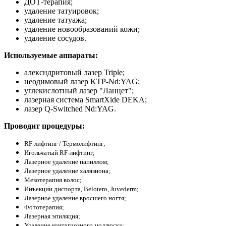
ДОТ-терапия;
удаление татуировок;
удаление татуажа;
удаление новообразований кожи;
удаление сосудов.
Используемые аппараты:
алексндритовый лазер Triple;
неодимовый лазер KTP-Nd:YAG;
углекислотный лазер "Ланцет";
лазерная система SmartXide DEKA;
лазер Q-Switched Nd:YAG.
Проводит процедуры:
RF-лифтинг / Термолифтинг;
Игольчатый RF-лифтинг;
Лазерное удаление папиллом;
Лазерное удаление халязиона;
Мезотерапия волос;
Инъекции диспорта, Belotero, Juvederm;
Лазерное удаление вросшего ногтя;
Фототерапия;
Лазерная эпиляция;
Удаление контагиозного моллюска;