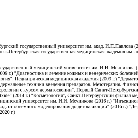
ургский государственный университет им. акад. И.П.Павлова (20
кт-Петербургская государственная медицинская академия им. ак
осударственный медицинский университет им. И.И. Мечникова (2
09 г.) "Диагностика и лечение кожных и венерических болезне
логия", Педиатрическая медицинская академия (2009 г.) "Дерма
адермальные техники введения препаратов. Мезотерапия. Физиот
венерологии с курсом дерматоскопии", Первый Санкт-Петербургс
txide" (2014 г.) "Косметология", Санкт-Петербургский филиал ме
ицинский университет им. И.И. Мечникова (2016 г.) "Инъекци
: от объемного моделирования до детоксикации" (2016 г.) "Д
020 г.)