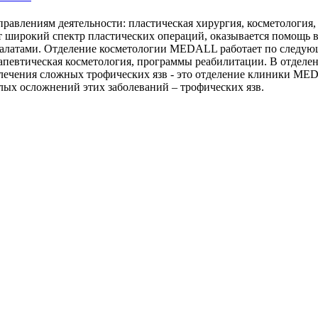
влениям деятельности: пластическая хирургия, косметология, п
т широкий спектр пластических операций, оказывается помощь 
алатами. Отделение косметологии MEDALL работает по следующ
рапевтическая косметология, программы реабилитации. В отделе
лечения сложных трофических язв - это отделение клиники MED
лых осложнений этих заболеваний – трофических язв.