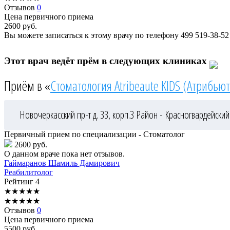
Отзывов
0
Цена первичного приема
2600
руб.
Вы можете записаться к этому врачу по телефону
499 519-38-52
Этот врач ведёт прём в следующих клиниках
Приём в «
Стоматология Atribeaute KIDS (Атрибьют
Новочеркасский пр-т д. 33, корп.3
Район - Красногвардейский
Первичный прием по специализации - Стоматолог
2600 руб.
О данном враче пока нет отзывов.
Гаймаранов
Шамиль Дамирович
Реабилитолог
Рейтинг
4
★
★
★
★
★
★
★
★
★
★
Отзывов
0
Цена первичного приема
5500
руб.