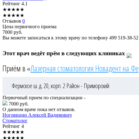
Рейтинг
4.1
★
★
★
★
★
★
★
★
★
★
Отзывов
0
Цена первичного приема
7000
руб.
Вы можете записаться к этому врачу по телефону
499 519-38-52
Этот врач ведёт прём в следующих клиниках
Приём в «
Лазерная стоматология Новадент на Ф
Фермское ш. д. 20, корп. 2
Район - Приморский
Первичный прием по специализации -
7000 руб.
О данном враче пока нет отзывов.
Ноговицин
Алексей Вадимович
Стоматолог
Рейтинг
4
★
★
★
★
★
★
★
★
★
★