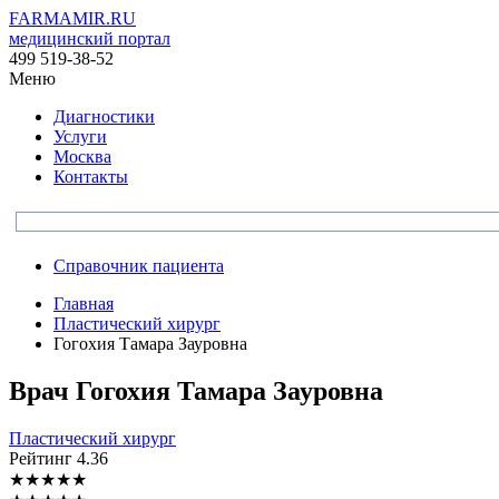
FARMAMIR.RU
медицинский портал
499 519-38-52
Меню
Диагностики
Услуги
Москва
Контакты
Справочник пациента
Главная
Пластический хирург
Гогохия Тамара Зауровна
Врач
Гогохия
Тамара Зауровна
Пластический хирург
Рейтинг
4.36
★
★
★
★
★