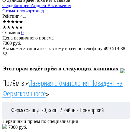
О данном враче пока нет отзывов.
Сердобинцев
Андрей Васильевич
Стоматолог-ортопед
Рейтинг
4.1
★
★
★
★
★
★
★
★
★
★
Отзывов
0
Цена первичного приема
7000
руб.
Вы можете записаться к этому врачу по телефону
499 519-38-
52
Этот врач ведёт прём в следующих клиниках
Приём в «
Лазерная стоматология Новадент на
Фермском шоссе
»
Фермское ш. д. 20, корп. 2
Район - Приморский
Первичный прием по специализации -
7000 руб.