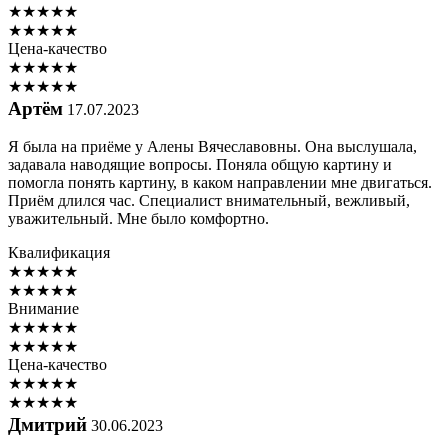
★
★
★
★
★
★
★
★
★
★
Цена-качество
★
★
★
★
★
★
★
★
★
★
Артём
17.07.2023
Я была на приёме у Алены Вячеславовны. Она выслушала,
задавала наводящие вопросы. Поняла общую картину и
помогла понять картину, в каком направлении мне двигаться.
Приём длился час. Специалист внимательный, вежливый,
уважительный. Мне было комфортно.
Квалификация
★
★
★
★
★
★
★
★
★
★
Внимание
★
★
★
★
★
★
★
★
★
★
Цена-качество
★
★
★
★
★
★
★
★
★
★
Дмитрий
30.06.2023