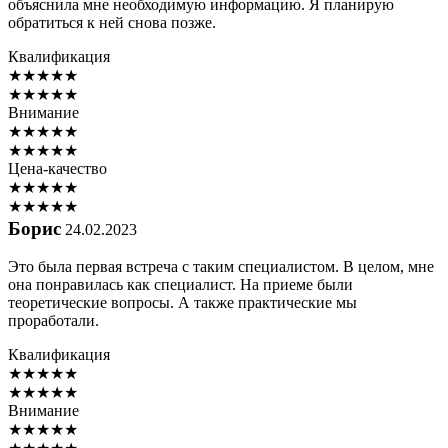
объяснила мне необходимую информацию. Я планирую
обратиться к ней снова позже.
Квалификация
★
★
★
★
★
★
★
★
★
★
Внимание
★
★
★
★
★
★
★
★
★
★
Цена-качество
★
★
★
★
★
★
★
★
★
★
Борис
24.02.2023
Это была первая встреча с таким специалистом. В целом, мне
она понравилась как специалист. На приеме были
теоретические вопросы. А также практические мы
проработали.
Квалификация
★
★
★
★
★
★
★
★
★
★
Внимание
★
★
★
★
★