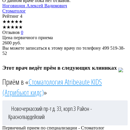
О данном враче пока нет отзывов.
Ноговицин
Алексей Вадимович
Стоматолог
Рейтинг
4
★
★
★
★
★
★
★
★
★
★
Отзывов
0
Цена первичного приема
2600
руб.
Вы можете записаться к этому врачу по телефону
499 519-38-
52
Этот врач ведёт прём в следующих клиниках
Приём в «
Стоматология Atribeaute KIDS
(Атрибьют кидс)
»
Новочеркасский пр-т д. 33, корп.3
Район -
Красногвардейский
Первичный прием по специализации - Стоматолог