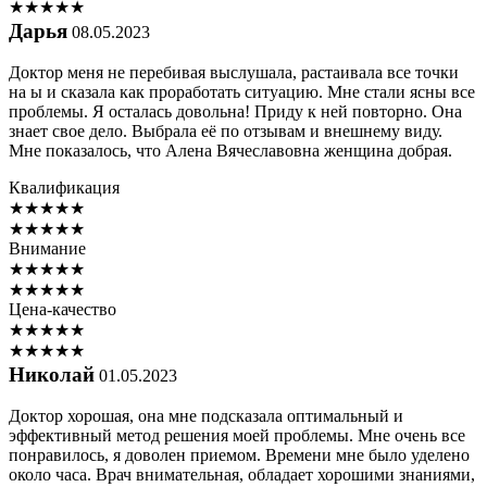
★
★
★
★
★
Дарья
08.05.2023
Доктор меня не перебивая выслушала, растаивала все точки
на ы и сказала как проработать ситуацию. Мне стали ясны все
проблемы. Я осталась довольна! Приду к ней повторно. Она
знает свое дело. Выбрала её по отзывам и внешнему виду.
Мне показалось, что Алена Вячеславовна женщина добрая.
Квалификация
★
★
★
★
★
★
★
★
★
★
Внимание
★
★
★
★
★
★
★
★
★
★
Цена-качество
★
★
★
★
★
★
★
★
★
★
Николай
01.05.2023
Доктор хорошая, она мне подсказала оптимальный и
эффективный метод решения моей проблемы. Мне очень все
понравилось, я доволен приемом. Времени мне было уделено
около часа. Врач внимательная, обладает хорошими знаниями,