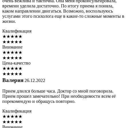
очень вежлива и тактична. Она меня проконсультировала,
времени уделила достаточно. По итогу приема я поняла,
каком направлении двигаться. Возможно, воспользуюсь
услугами этого психолога еще в какие-то сложные моменты в
жизни.
Квалификация
★
★
★
★
★
★
★
★
★
★
Внимание
★
★
★
★
★
★
★
★
★
★
Цена-качество
★
★
★
★
★
★
★
★
★
★
Валерия
26.12.2022
Прием длился больше часа. Доктор со мной поговорила.
Прием прошел замечательно! При необходимости всем её
порекомендую и обращусь повторно.
Квалификация
★
★
★
★
★
★
★
★
★
★
Внимание