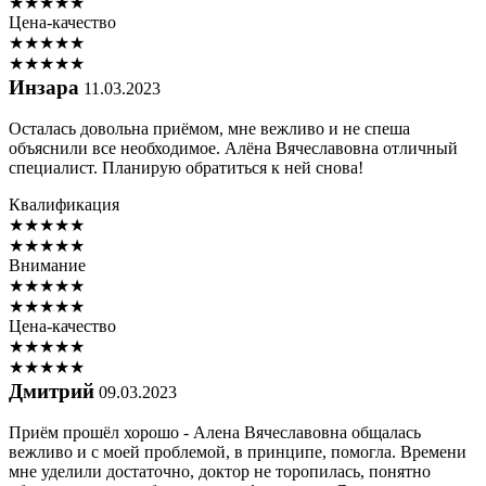
★
★
★
★
★
Цена-качество
★
★
★
★
★
★
★
★
★
★
Инзара
11.03.2023
Осталась довольна приёмом, мне вежливо и не спеша
объяснили все необходимое. Алёна Вячеславовна отличный
специалист. Планирую обратиться к ней снова!
Квалификация
★
★
★
★
★
★
★
★
★
★
Внимание
★
★
★
★
★
★
★
★
★
★
Цена-качество
★
★
★
★
★
★
★
★
★
★
Дмитрий
09.03.2023
Приём прошёл хорошо - Алена Вячеславовна общалась
вежливо и с моей проблемой, в принципе, помогла. Времени
мне уделили достаточно, доктор не торопилась, понятно