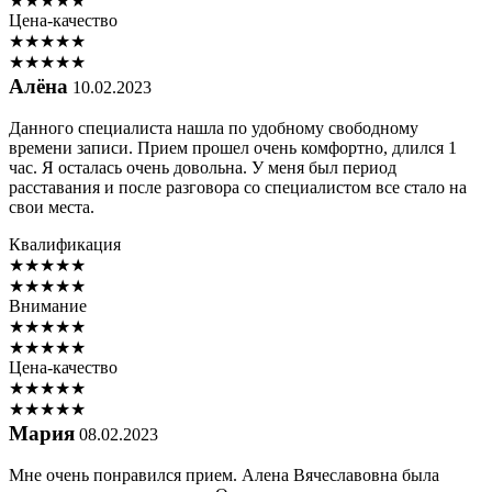
★
★
★
★
★
Цена-качество
★
★
★
★
★
★
★
★
★
★
Алёна
10.02.2023
Данного специалиста нашла по удобному свободному
времени записи. Прием прошел очень комфортно, длился 1
час. Я осталась очень довольна. У меня был период
расставания и после разговора со специалистом все стало на
свои места.
Квалификация
★
★
★
★
★
★
★
★
★
★
Внимание
★
★
★
★
★
★
★
★
★
★
Цена-качество
★
★
★
★
★
★
★
★
★
★
Мария
08.02.2023
Мне очень понравился прием. Алена Вячеславовна была