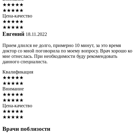
★
★
★
★
★
★
★
★
★
★
Цена-качество
★
★
★
★
★
★
★
★
★
★
Евгений
18.11.2022
Прием длился не долго, примерно 10 минут, за это время
доктор со мной поговорила по моему вопросу. Врач хорошо ко
мне отнеслась. При необходимости буду рекомендовать
данного специалиста.
Квалификация
★
★
★
★
★
★
★
★
★
★
Внимание
★
★
★
★
★
★
★
★
★
★
Цена-качество
★
★
★
★
★
★
★
★
★
★
Врачи поблизости