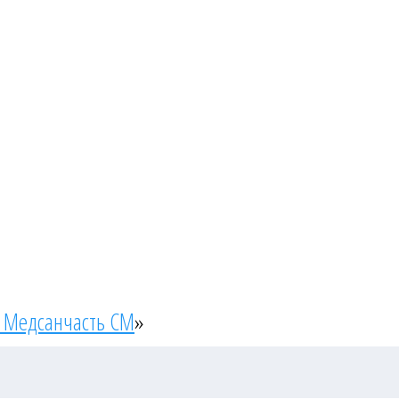
 Медсанчасть СМ
»