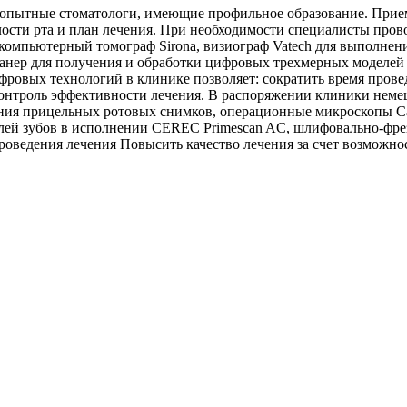
опытные стоматологи, имеющие профильное образование. Прием 
лости рта и план лечения. При необходимости специалисты пр
, компьютерный томограф Sirona, визиограф Vatech для выполн
сканер для получения и обработки цифровых трехмерных моделе
ифровых технологий в клинике позволяет: сократить время прове
онтроль эффективности лечения. В распоряжении клиники немецк
ния прицельных ротовых снимков, операционные микроскопы Car
ей зубов в исполнении CEREC Primescan AC, шлифовально-фрезер
роведения лечения Повысить качество лечения за счет возможно