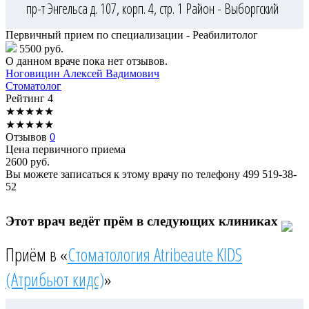
пр-т Энгельса д. 107, корп. 4, стр. 1
Район - Выборгский
Первичный прием по специализации - Реабилитолог
5500 руб.
О данном враче пока нет отзывов.
Ноговицин
Алексей Вадимович
Стоматолог
Рейтинг
4
★
★
★
★
★
★
★
★
★
★
Отзывов
0
Цена первичного приема
2600
руб.
Вы можете записаться к этому врачу по телефону
499 519-38-
52
Этот врач ведёт прём в следующих клиниках
Приём в «
Стоматология Atribeaute KIDS
(Атрибьют кидс)
»