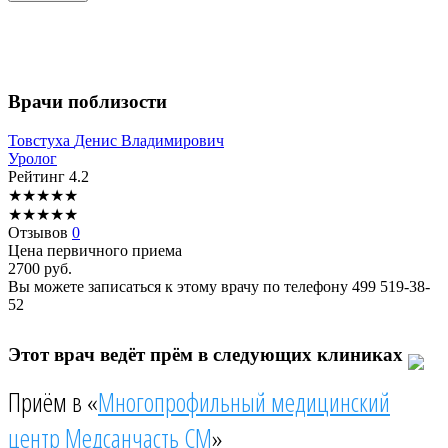
Врачи поблизости
Товстуха
Денис Владимирович
Уролог
Рейтинг
4.2
★
★
★
★
★
★
★
★
★
★
Отзывов
0
Цена первичного приема
2700
руб.
Вы можете записаться к этому врачу по телефону
499 519-38-
52
Этот врач ведёт прём в следующих клиниках
Приём в «
Многопрофильный медицинский
центр Медсанчасть СМ
»