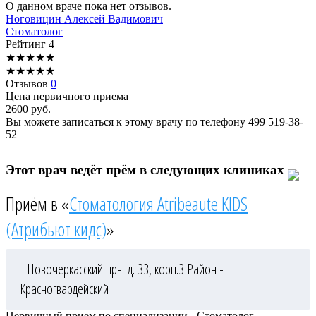
О данном враче пока нет отзывов.
Ноговицин
Алексей Вадимович
Стоматолог
Рейтинг
4
★
★
★
★
★
★
★
★
★
★
Отзывов
0
Цена первичного приема
2600
руб.
Вы можете записаться к этому врачу по телефону
499 519-38-
52
Этот врач ведёт прём в следующих клиниках
Приём в «
Стоматология Atribeaute KIDS
(Атрибьют кидс)
»
Новочеркасский пр-т д. 33, корп.3
Район -
Красногвардейский
Первичный прием по специализации - Стоматолог