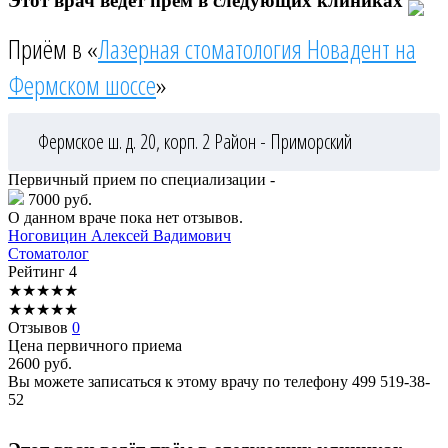
Этот врач ведёт прём в следующих клиниках
Приём в «
Лазерная стоматология Новадент на
Фермском шоссе
»
Фермское ш. д. 20, корп. 2
Район - Приморский
Первичный прием по специализации -
7000 руб.
О данном враче пока нет отзывов.
Ноговицин
Алексей Вадимович
Стоматолог
Рейтинг
4
★
★
★
★
★
★
★
★
★
★
Отзывов
0
Цена первичного приема
2600
руб.
Вы можете записаться к этому врачу по телефону
499 519-38-
52