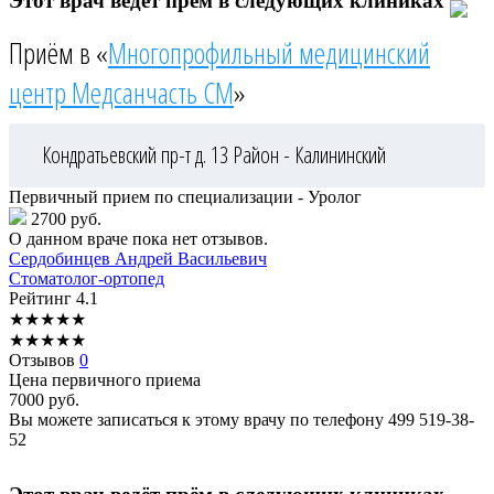
Этот врач ведёт прём в следующих клиниках
Приём в «
Многопрофильный медицинский
центр Медсанчасть СМ
»
Кондратьевский пр-т д. 13
Район - Калининский
Первичный прием по специализации - Уролог
2700 руб.
О данном враче пока нет отзывов.
Сердобинцев
Андрей Васильевич
Стоматолог-ортопед
Рейтинг
4.1
★
★
★
★
★
★
★
★
★
★
Отзывов
0
Цена первичного приема
7000
руб.
Вы можете записаться к этому врачу по телефону
499 519-38-
52