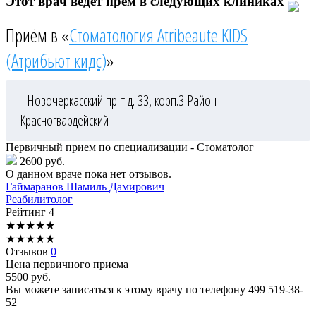
Этот врач ведёт прём в следующих клиниках
Приём в «
Стоматология Atribeaute KIDS
(Атрибьют кидс)
»
Новочеркасский пр-т д. 33, корп.3
Район -
Красногвардейский
Первичный прием по специализации - Стоматолог
2600 руб.
О данном враче пока нет отзывов.
Гаймаранов
Шамиль Дамирович
Реабилитолог
Рейтинг
4
★
★
★
★
★
★
★
★
★
★
Отзывов
0
Цена первичного приема
5500
руб.
Вы можете записаться к этому врачу по телефону
499 519-38-
52