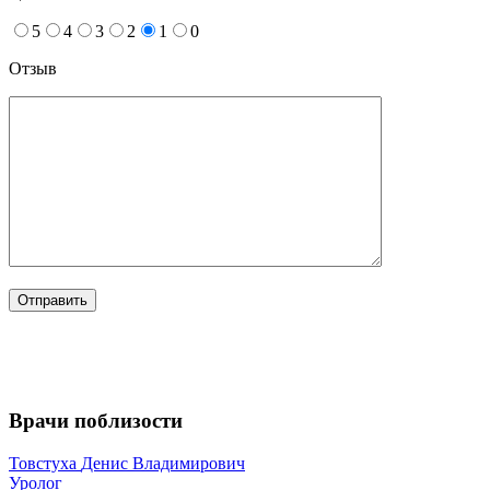
5
4
3
2
1
0
Отзыв
Врачи поблизости
Товстуха
Денис Владимирович
Уролог