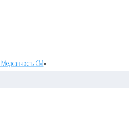
 Медсанчасть СМ
»