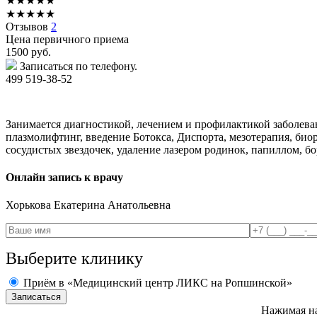
★
★
★
★
★
★
★
★
★
★
Отзывов
2
Цена первичного приема
1500
руб.
Записаться по телефону.
499 519-38-52
Занимается диагностикой, лечением и профилактикой заболева
плазмолифтинг, введение Ботокса, Диспорта, мезотерапия, био
сосудистых звездочек, удаление лазером родинок, папиллом, б
Онлайн запись к врачу
Хорькова
Екатерина Анатольевна
Выберите клинику
Приём в «Медицинский центр ЛИКС на Ропшинской»
Нажимая на