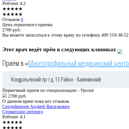
Рейтинг
4.2
★
★
★
★
★
★
★
★
★
★
Отзывов
0
Цена первичного приема
2700
руб.
Вы можете записаться к этому врачу по телефону
499 519-38-52
Этот врач ведёт прём в следующих клиниках
Приём в «
Многопрофильный медицинский центр
Кондратьевский пр-т д. 13
Район - Калининский
Первичный прием по специализации - Уролог
2700 руб.
О данном враче пока нет отзывов.
Сердобинцев
Андрей Васильевич
Стоматолог-ортопед
Рейтинг
4.1
★
★
★
★
★
★
★
★
★
★