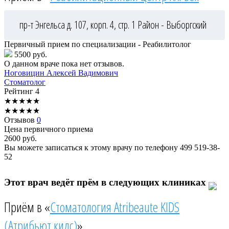
пр-т Энгельса д. 107, корп. 4, стр. 1
Район - Выборгский
Первичный прием по специализации - Реабилитолог
5500 руб.
О данном враче пока нет отзывов.
Ноговицин
Алексей Вадимович
Стоматолог
Рейтинг
4
★
★
★
★
★
★
★
★
★
★
Отзывов
0
Цена первичного приема
2600
руб.
Вы можете записаться к этому врачу по телефону
499 519-38-
52
Этот врач ведёт прём в следующих клиниках
Приём в «
Стоматология Atribeaute KIDS
(Атрибьют кидс)
»