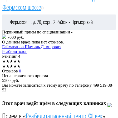
Фермском шоссе
»
Фермское ш. д. 20, корп. 2
Район - Приморский
Первичный прием по специализации -
7000 руб.
О данном враче пока нет отзывов.
Гаймаранов
Шамиль Дамирович
Реабилитолог
Рейтинг
4
★
★
★
★
★
★
★
★
★
★
Отзывов
0
Цена первичного приема
5500
руб.
Вы можете записаться к этому врачу по телефону
499 519-38-
52
Этот врач ведёт прём в следующих клиниках
Приём в «
Реабилитационный центр XXI век
»