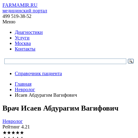
FARMAMIR.RU
медицинский портал
499 519-38-52
Меню
Диагностики
Услуги
Москва
Контакты
Справочник пациента
Главная
Невролог
Исаев Абдурагим Вагифович
Врач
Исаев
Абдурагим Вагифович
Невролог
Рейтинг
4.21
★
★
★
★
★