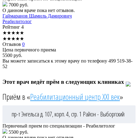
7000 руб.
О данном враче пока нет отзывов.
Гаймаранов
Шамиль Дамирович
Реабилитолог
Рейтинг
4
★
★
★
★
★
★
★
★
★
★
Отзывов
0
Цена первичного приема
5500
руб.
Вы можете записаться к этому врачу по телефону
499 519-38-
52
Этот врач ведёт прём в следующих клиниках
Приём в «
Реабилитационный центр XXI век
»
пр-т Энгельса д. 107, корп. 4, стр. 1
Район - Выборгский
Первичный прием по специализации - Реабилитолог
5500 руб.
О данном враче пока нет отзывов.