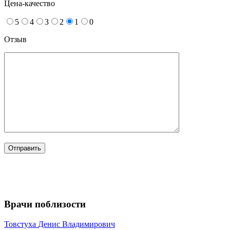
Цена-качество
5
4
3
2
1
0
Отзыв
Врачи поблизости
Товстуха
Денис Владимирович