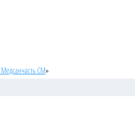
 Медсанчасть СМ
»