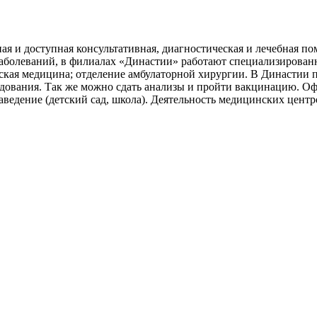
я и доступная консультативная, диагностическая и лечебная по
аболеваний, в филиалах «Династии» работают специализированн
тская медицина; отделение амбулаторной хирургии. В Династии 
едования. Так же можно сдать анализы и пройти вакцинацию. О
заведение (детский сад, школа). Деятельность медицинских цент