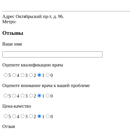
Адрес
Октябрьский пр-т, д. 96.
Метро:
Отзывы
Ваше имя
Оцените квалификацию врача
5
4
3
2
1
0
Оцените внимание врача к вашей проблеме
5
4
3
2
1
0
Цена-качество
5
4
3
2
1
0
Отзыв