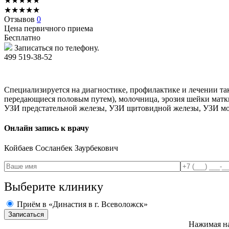
★
★
★
★
★
★
★
★
★
★
Отзывов
0
Цена первичного приема
Бесплатно
Записаться по телефону.
499 519-38-52
Специализируется на диагностике, профилактике и лечении так
передающиеся половым путем), молочница, эрозия шейки матк
УЗИ предстательной железы, УЗИ щитовидной железы, УЗИ мол
Онлайн запись к врачу
Койбаев
Сосланбек Заурбекович
Выберите клинику
Приём в «Династия в г. Всеволожск»
Нажимая на