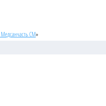
 Медсанчасть СМ
»