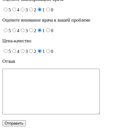
5
4
3
2
1
0
Оцените внимание врача к вашей проблеме
5
4
3
2
1
0
Цена-качество
5
4
3
2
1
0
Отзыв