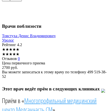
Врачи поблизости
Товстуха
Денис Владимирович
Уролог
Рейтинг
4.2
★
★
★
★
★
★
★
★
★
★
Отзывов
0
Цена первичного приема
2700
руб.
Вы можете записаться к этому врачу по телефону
499 519-38-
52
Этот врач ведёт прём в следующих клиниках
Приём в «
Многопрофильный медицинский
центр Медсанчасть СМ
»