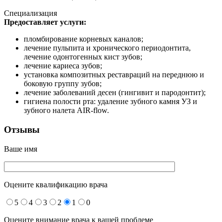
Специализация
Предоставляет услуги:
пломбирование корневых каналов;
лечение пульпита и хронического периодонтита,
лечение одонтогенных кист зубов;
лечение кариеса зубов;
установка композитных реставраций на переднюю и
боковую группу зубов;
лечение заболеваний десен (гингивит и пародонтит);
гигиена полости рта: удаление зубного камня УЗ и
зубного налета AIR-flow.
Отзывы
Ваше имя
Оцените квалификацию врача
5
4
3
2
1
0
Оцените внимание врача к вашей проблеме