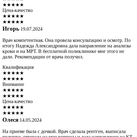
★
★
★
★
★
Цена-качество
★
★
★
★
★
★
★
★
★
★
Игорь
19.07.2024
Врач компетентная. Она провела консультацию и осмотр. По
итогу Надежда Александровна дала направление на анализы
крови и на МРТ. В бесплатной поликлинике мне этого не
дали. Рекомендации от врача получил.
Квалификация
★
★
★
★
★
★
★
★
★
★
Внимание
★
★
★
★
★
★
★
★
★
★
Цена-качество
★
★
★
★
★
★
★
★
★
★
Олеся
14.05.2024
На приеме была с дочкой. Врач сделала рентген, выписала
подушку, отвечала на мои вопросы и дала направление на КТ.