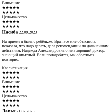
Внимание
★
★
★
★
★
★
★
★
★
★
Цена-качество
★
★
★
★
★
★
★
★
★
★
Насиба
22.09.2023
На приеме я была с ребёнком. Врач все мне объяснила,
показала, что надо делать, дала рекомендации по дальнейшим
действиям. Надежда Александровна очень хороший доктор,
знающий опытный. Если понадобится, мы обратимся
повторно.
Квалификация
★
★
★
★
★
★
★
★
★
★
Внимание
★
★
★
★
★
★
★
★
★
★
Цена-качество
★
★
★
★
★
★
★
★
★
★
Дарья
21.07.2023