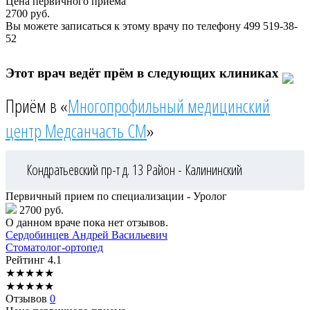
Цена первичного приема
2700
руб.
Вы можете записаться к этому врачу по телефону
499 519-38-
52
Этот врач ведёт прём в следующих клиниках
Приём в «
Многопрофильный медицинский
центр Медсанчасть СМ
»
Кондратьевский пр-т д. 13
Район - Калининский
Первичный прием по специализации - Уролог
2700 руб.
О данном враче пока нет отзывов.
Сердобинцев
Андрей Васильевич
Стоматолог-ортопед
Рейтинг
4.1
★
★
★
★
★
★
★
★
★
★
Отзывов
0