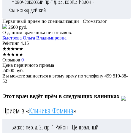
Новочеркасский пр-т д. 33, корп.3
Район -
Красногвардейский
Первичный прием по специализации - Стоматолог
2600 руб.
О данном враче пока нет отзывов.
Быстрова
Ольга Владимировна
Рейтинг
4.15
★
★
★
★
★
★
★
★
★
★
Отзывов
0
Цена первичного приема
24500
руб.
Вы можете записаться к этому врачу по телефону
499 519-38-
52
Этот врач ведёт прём в следующих клиниках
Приём в «
Клиника Фомина
»
Басков пер. д. 2, стр. 1
Район - Центральный