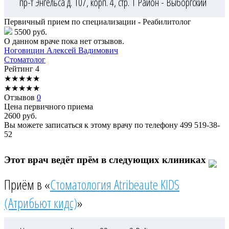
пр-т Энгельса д. 107, корп. 4, стр. 1
Район - Выборгский
Первичный прием по специализации - Реабилитолог
5500 руб.
О данном враче пока нет отзывов.
Ноговицин
Алексей Вадимович
Стоматолог
Рейтинг
4
★
★
★
★
★
★
★
★
★
★
Отзывов
0
Цена первичного приема
2600
руб.
Вы можете записаться к этому врачу по телефону
499 519-38-
52
Этот врач ведёт прём в следующих клиниках
Приём в «
Стоматология Atribeaute KIDS
(Атрибьют кидс)
»