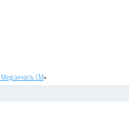
 Медсанчасть СМ
»