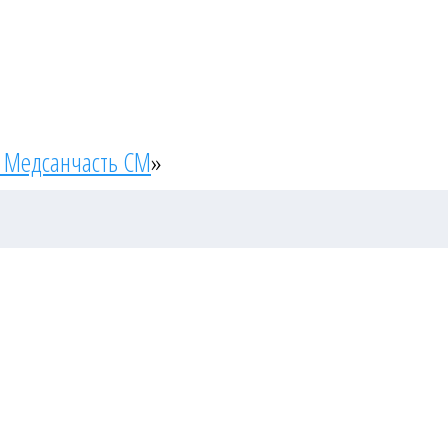
 Медсанчасть СМ
»