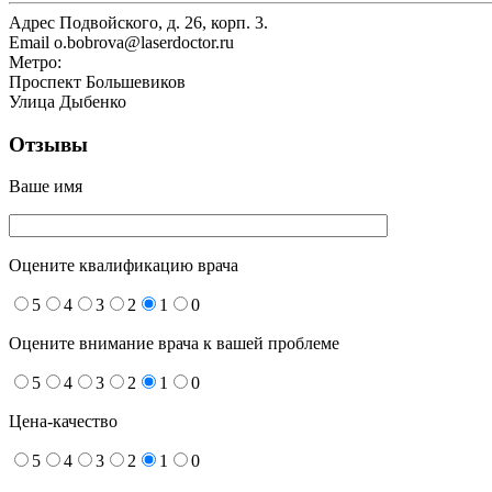
Адрес
Подвойского, д. 26, корп. 3.
Email
o.bobrova@laserdoctor.ru
Метро:
Проспект Большевиков
Улица Дыбенко
Отзывы
Ваше имя
Оцените квалификацию врача
5
4
3
2
1
0
Оцените внимание врача к вашей проблеме
5
4
3
2
1
0
Цена-качество
5
4
3
2
1
0